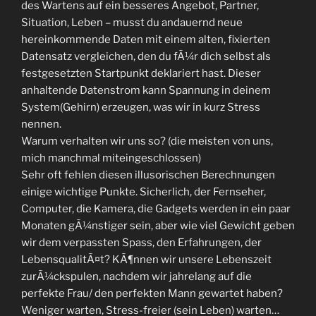
des Wartens auf ein besseres Angebot, Partner,
Situation, Leben – musst du andauernd neue
hereinkommende Daten mit einem alten, fixierten
Datensatz vergleichen, den du fÃ¼r dich selbst als
festgesetzten Startpunkt deklariert hast. Dieser
anhaltende Datenstrom kann Spannung in deinem
System(Gehirn) erzeugen, was wir in kurz Stress
nennen.
Warum verhalten wir uns so? (die meisten von uns,
mich manchmal miteingeschlossen)
Sehr oft fehlen diesen illusorischen Berechnungen
einige wichtige Punkte. Sicherlich, der Fernseher,
Computer, die Kamera, die Gadgets werden in ein paar
Monaten gÃ¼nstiger sein, aber wie viel Gewicht geben
wir dem verpassten Spass, den Erfahrungen, der
LebensqualitÃ¤t? KÃ¶nnen wir unsere Lebenszeit
zurÃ¼ckspulen, nachdem wir jahrelang auf die
perfekte Frau/ den perfekten Mann gewartet haben?
Weniger warten, Stress-freier (sein Leben) warten…