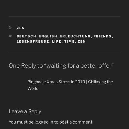
CATEGORIES
ZEN
TAGS
DEUTSCH
,
ENGLISH
,
ERLEUCHTUNG
,
FRIENDS
,
LEBENSFREUDE
,
LIFE
,
TIME
,
ZEN
One Reply to “waiting for a better offer”
Pingback:
Xmas Stress in 2010 | Chillaxing the
World
Leave a Reply
You must be
logged in
to post a comment.