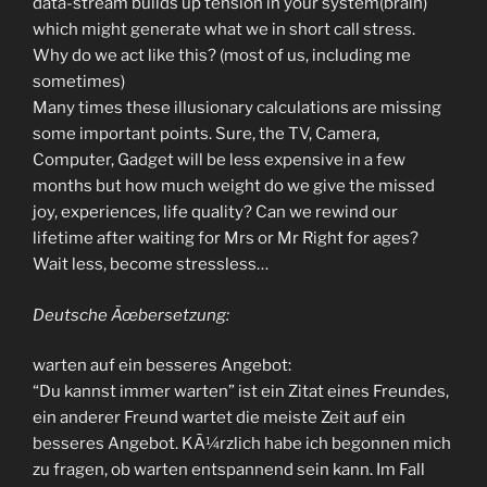
data-stream builds up tension in your system(brain)
which might generate what we in short call stress.
Why do we act like this? (most of us, including me
sometimes)
Many times these illusionary calculations are missing
some important points. Sure, the TV, Camera,
Computer, Gadget will be less expensive in a few
months but how much weight do we give the missed
joy, experiences, life quality? Can we rewind our
lifetime after waiting for Mrs or Mr Right for ages?
Wait less, become stressless…
Deutsche Ãœbersetzung:
warten auf ein besseres Angebot:
“Du kannst immer warten” ist ein Zitat eines Freundes,
ein anderer Freund wartet die meiste Zeit auf ein
besseres Angebot. KÃ¼rzlich habe ich begonnen mich
zu fragen, ob warten entspannend sein kann. Im Fall