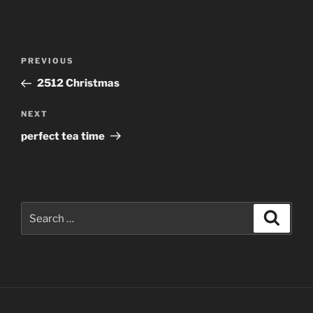
Post
Previous
PREVIOUS
navigation
Post
2512 Christmas
Next
NEXT
Post
perfect tea time
Search
Search
for: