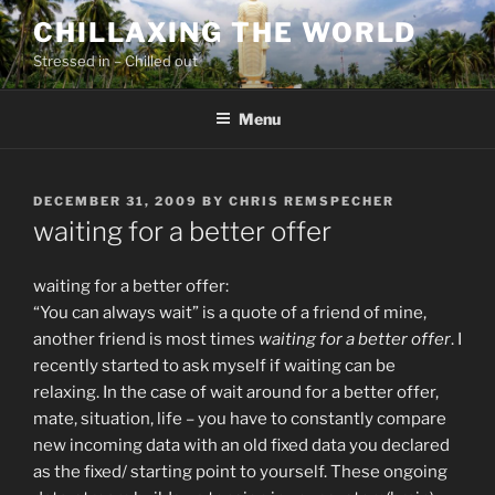
Skip
CHILLAXING THE WORLD
to
Stressed in – Chilled out
content
Menu
POSTED
DECEMBER 31, 2009
BY
CHRIS REMSPECHER
ON
waiting for a better offer
waiting for a better offer:
“You can always wait” is a quote of a friend of mine,
another friend is most times
waiting for a better offer
. I
recently started to ask myself if waiting can be
relaxing. In the case of wait around for a better offer,
mate, situation, life – you have to constantly compare
new incoming data with an old fixed data you declared
as the fixed/ starting point to yourself. These ongoing