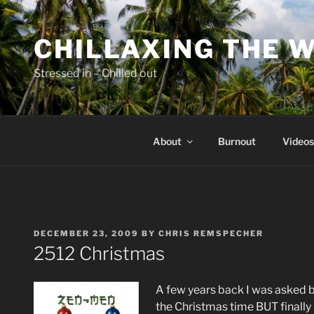
Skip
to
CHILLAXING THE 
content
Stressed in – Chilled out
About
Burnout
Videos
POSTED
DECEMBER 23, 2009
BY
CHRIS REMSPECHER
ON
2512 Christmas
A few years back I was asked b
the Christmas time BUT finally r