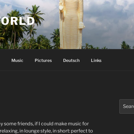
WORLD
Music
Pictures
Deutsch
Links
Search
for:
y some friends, if I could make music for
elaxing, in lounge style, in short: perfect to