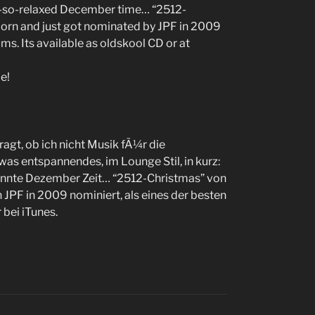
not-so-relaxed December time… “2512-
rn and just got nominated by JPF in 2009
ums. Its available as oldskool CD or at
e!
agt, ob ich nicht Musik fÃ¼r die
s entspannendes, im Lounge Stil, in kurz:
spannte Dezember Zeit… “2512-Christmas” von
PF in 2009 nominiert, als eines der besten
 bei iTunes.