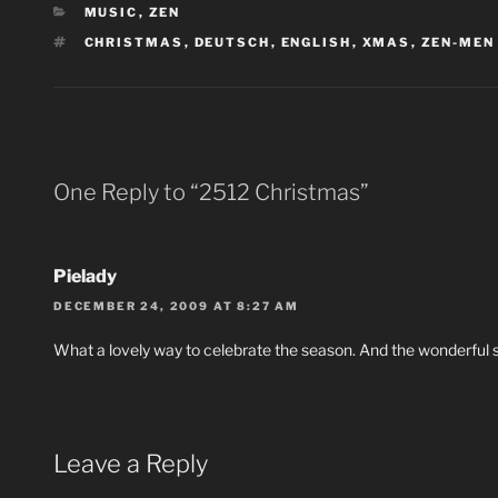
CATEGORIES
MUSIC
,
ZEN
TAGS
CHRISTMAS
,
DEUTSCH
,
ENGLISH
,
XMAS
,
ZEN-MEN
One Reply to “2512 Christmas”
Pielady
DECEMBER 24, 2009 AT 8:27 AM
What a lovely way to celebrate the season. And the wonderful s
Leave a Reply