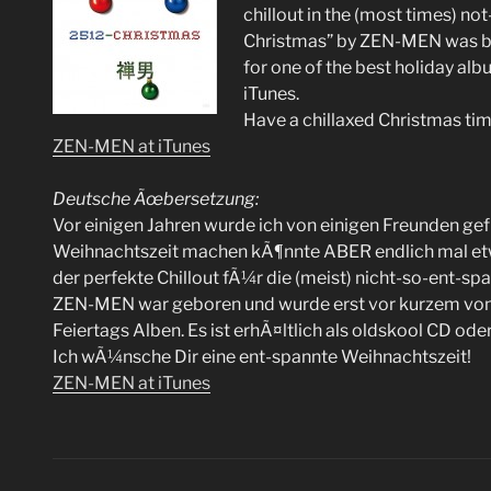
chillout in the (most times) 
Christmas” by ZEN-MEN was bo
for one of the best holiday alb
iTunes.
Have a chillaxed Christmas tim
ZEN-MEN at iTunes
Deutsche Ãœbersetzung:
Vor einigen Jahren wurde ich von einigen Freunden gefr
Weihnachtszeit machen kÃ¶nnte ABER endlich mal etwa
der perfekte Chillout fÃ¼r die (meist) nicht-so-ent-
ZEN-MEN war geboren und wurde erst vor kurzem von J
Feiertags Alben. Es ist erhÃ¤ltlich als oldskool CD oder
Ich wÃ¼nsche Dir eine ent-spannte Weihnachtszeit!
ZEN-MEN at iTunes