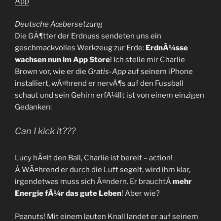
App
Deutsche Ãœbersetzung
Die GÃ¶tter der Erdnuss sendeten uns ein
geschmackvolles Werkzeug zur Erde:
ErdnÃ¼sse
wachsen nun im App Store
! Ich stelle mir Charlie
Brown vor, wie er die
Gratis-App
auf seinem iPhone
installiert, wÃ¤hrend er nervÃ¶s auf den Fussball
schaut und sein Gehirn erfÃ¼llt ist von einem einzigen
Gedanken:
Can I kick it???
Lucy hÃ¤lt den Ball, Charlie ist bereit – action!
Â WÃ¤hrend er durch die Luft segelt, wird ihm klar,
irgendetwas muss sich Ã¤ndern. Er brauchtÂ
mehr
Energie fÃ¼r das gute Leben
! Aber wie?
Peanuts! Mit einem lauten Knall landet er auf seinem