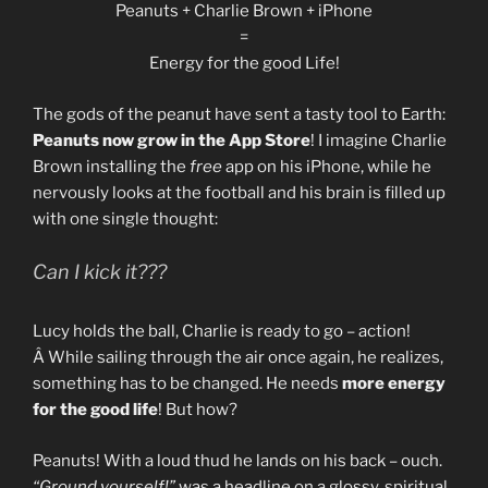
Peanuts + Charlie Brown + iPhone
=
Energy for the good Life!
The gods of the peanut have sent a tasty tool to Earth:
Peanuts now grow in the App Store
! I imagine Charlie
Brown installing the
free
app on his iPhone, while he
nervously looks at the football and his brain is filled up
with one single thought:
Can I kick it???
Lucy holds the ball, Charlie is ready to go – action!
Â While sailing through the air once again, he realizes,
something has to be changed. He needs
more energy
for the good life
! But how?
Peanuts! With a loud thud he lands on his back – ouch.
“Ground yourself!”
was a headline on a glossy, spiritual