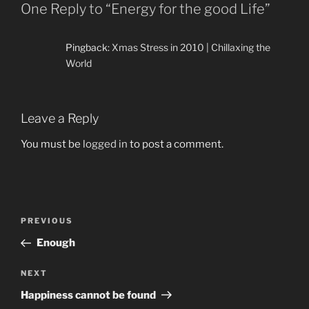
One Reply to “Energy for the good Life”
Pingback:
Xmas Stress in 2010 | Chillaxing the
World
Leave a Reply
You must be
logged in
to post a comment.
Post
Previous
PREVIOUS
navigation
Post
Enough
Next
NEXT
Post
Happiness cannot be found