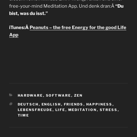
free-your-mind Meditation App. Und denk dran:Â
“Du
bist, was du isst.”
iTunes:Â
Peanuts – the free Energy for the good Life
App
CATEGORIES
HARDWARE
,
SOFTWARE
,
ZEN
TAGS
DEUTSCH
,
ENGLISH
,
FRIENDS
,
HAPPINESS
,
LEBENSFREUDE
,
LIFE
,
MEDITATION
,
STRESS
,
TIME