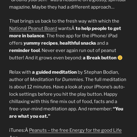
magazine. Maybe they had a different approach…
That brings us back to the fresh way with which the
National Peanut Board
wantsÂ
to help people to get
more in balance
. The free app for the iPhone/ iPad
offers
yummy recipes
,
healthful snacks
and a
reminder tool
. Never ever again run out of peanut
butter! And it grows even beyond:
a Break button
Relax with
a guided meditation
by Stephan Bodian,
author of
Meditation for Dummies
. The full meditation
is about 12 minutes. Have a look at your iPhone’s auto-
lock settings before you hit the play button. Happy
chillaxing with this fine mix out of food, facts and a
free-your-mind meditation app. And remember:
“You
are what you eat.”
iTunes:Â
Peanuts – the free Energy for the good Life