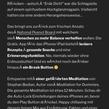
RÃ¼cken – autsch.Â
“Erde Dich!”
war die Schlagzeile
auf einem spirituellem Hochglanzmagazin. Vielleicht
hatten sie eine andere Herangehensweise…
Das bringt uns zurÃ¼ck zum frischen Ansatz
desÂ
National Peanut Board
mit welchem
sieÂ
Menschen zu mehr Balance verhelfen
wollen. Die
Gratis-App fÃ¼r das iPhone/ iPad bietetÂ
leckere
Rezepte
,Â
gesunde Snacks
und eine
Erinnerungsfunktion
. Nie, niemals wieder ohne
Erdnussbutter! Und es wÃ¤chst noch darÃ¼ber
hinaus:Â
ein Break Button
Entspanne mitÂ
einer gefÃ¼hrten Meditation
von
Stephan Bodian, Autor vonÂ
Meditation for Dummies
.
Die gesamte Meditation ist etwa 12 Minuten. Schau dir
die Auto-Lock Einstellungen deines iPhones an, bevor
du den Play Button drÃ¼ckst. Happy chillaxing mit
diesem feinen Mix aus ErnÃ¤hrung, Fakten und einer