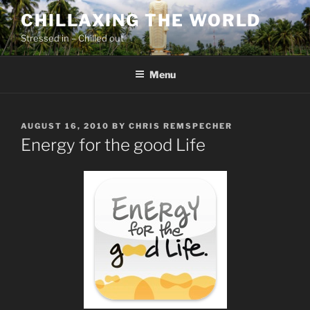
Skip
CHILLAXING THE WORLD
to
Stressed in – Chilled out
content
Menu
POSTED
AUGUST 16, 2010
BY
CHRIS REMSPECHER
ON
Energy for the good Life